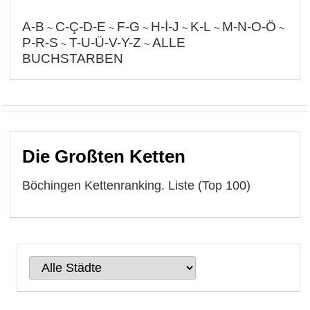
A-B
C-Ç-D-E
F-G
H-İ-J
K-L
M-N-O-Ö
~
~
~
~
~
~
P-R-S
T-U-Ü-V-Y-Z
ALLE
~
~
BUCHSTARBEN
Die Großten Ketten
Böchingen Kettenranking. Liste (Top 100)