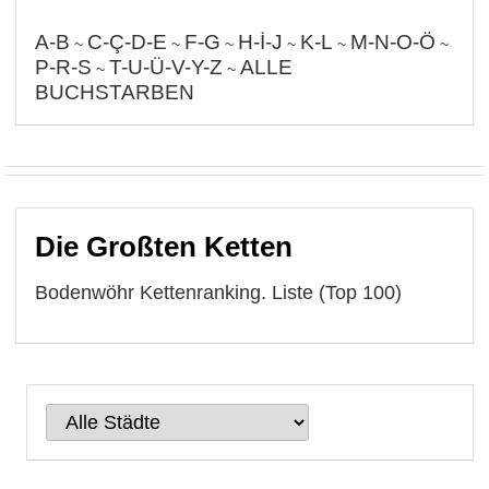
A-B
C-Ç-D-E
F-G
H-İ-J
K-L
M-N-O-Ö
~
~
~
~
~
~
P-R-S
T-U-Ü-V-Y-Z
ALLE
~
~
BUCHSTARBEN
Die Großten Ketten
Bodenwöhr Kettenranking. Liste (Top 100)