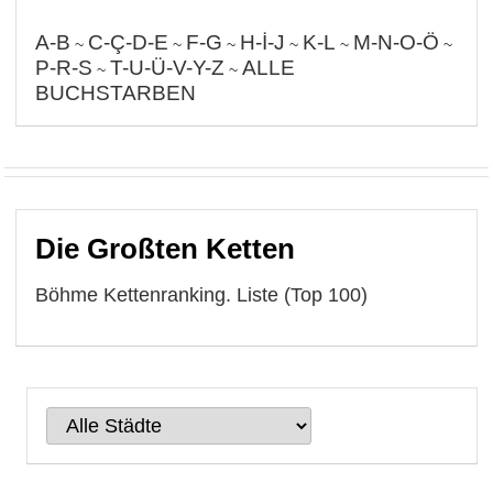
A-B
C-Ç-D-E
F-G
H-İ-J
K-L
M-N-O-Ö
~
~
~
~
~
~
P-R-S
T-U-Ü-V-Y-Z
ALLE
~
~
BUCHSTARBEN
Die Großten Ketten
Böhme Kettenranking. Liste (Top 100)