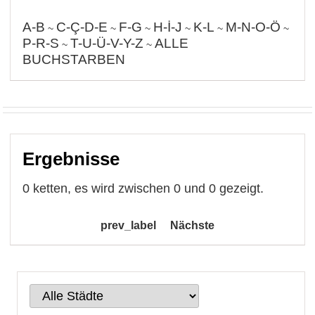
A-B
C-Ç-D-E
F-G
H-İ-J
K-L
M-N-O-Ö
~
~
~
~
~
~
P-R-S
T-U-Ü-V-Y-Z
ALLE
~
~
BUCHSTARBEN
Ergebnisse
0 ketten, es wird zwischen 0 und 0 gezeigt.
prev_label
Nächste