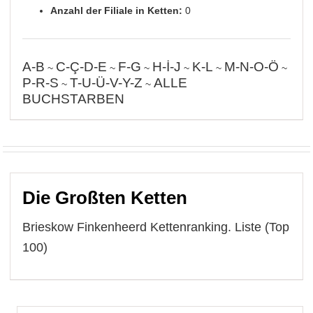
Anzahl der Filiale in Ketten:
0
A-B
C-Ç-D-E
F-G
H-İ-J
K-L
M-N-O-Ö
~
~
~
~
~
~
P-R-S
T-U-Ü-V-Y-Z
ALLE
~
~
BUCHSTARBEN
Die Großten Ketten
Brieskow Finkenheerd Kettenranking. Liste (Top
100)