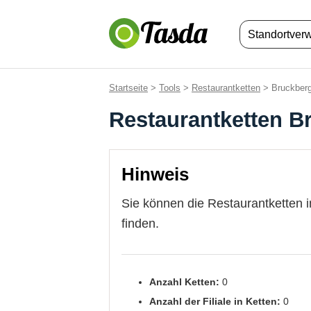
Standortver
Startseite
>
Tools
>
Restaurantketten
> Bruckber
Restaurantketten B
Hinweis
Sie können die Restaurantketten 
finden.
Anzahl Ketten:
0
Anzahl der Filiale in Ketten:
0