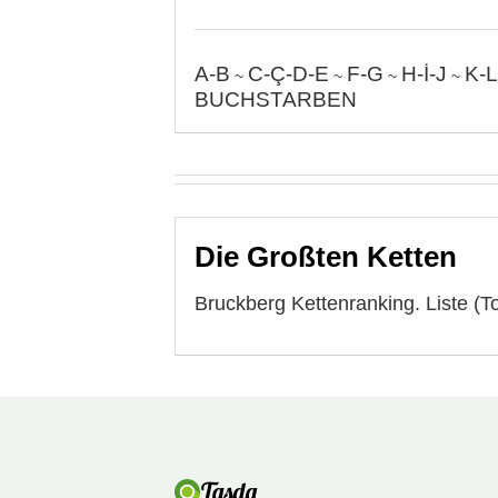
A-B
C-Ç-D-E
F-G
H-İ-J
K-L
~
~
~
~
BUCHSTARBEN
Die Großten Ketten
Bruckberg Kettenranking. Liste (T