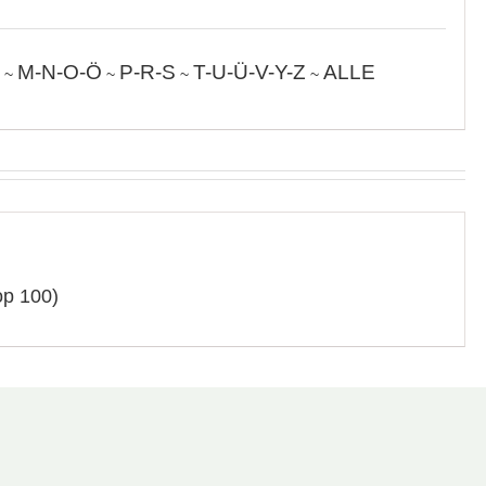
M-N-O-Ö
P-R-S
T-U-Ü-V-Y-Z
ALLE
~
~
~
~
op 100)