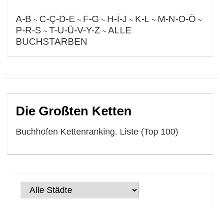
A-B
C-Ç-D-E
F-G
H-İ-J
K-L
M-N-O-Ö
~
~
~
~
~
~
P-R-S
T-U-Ü-V-Y-Z
ALLE
~
~
BUCHSTARBEN
Die Großten Ketten
Buchhofen Kettenranking. Liste (Top 100)