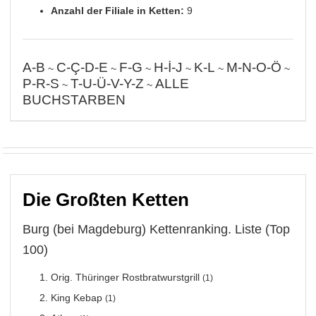
Anzahl der Filiale in Ketten:
9
A-B
C-Ç-D-E
F-G
H-İ-J
K-L
M-N-O-Ö
~
~
~
~
~
~
P-R-S
T-U-Ü-V-Y-Z
ALLE
~
~
BUCHSTARBEN
Die Großten Ketten
Burg (bei Magdeburg) Kettenranking. Liste (Top
100)
Orig. Thüringer Rostbratwurstgrill
(1)
King Kebap
(1)