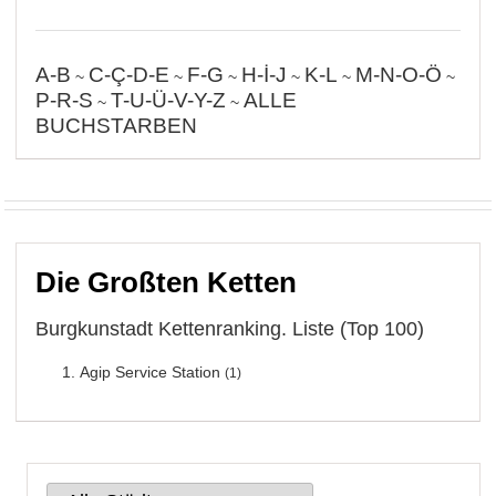
A-B
C-Ç-D-E
F-G
H-İ-J
K-L
M-N-O-Ö
~
~
~
~
~
~
P-R-S
T-U-Ü-V-Y-Z
ALLE
~
~
BUCHSTARBEN
Die Großten Ketten
Burgkunstadt Kettenranking. Liste (Top 100)
Agip Service Station
(1)