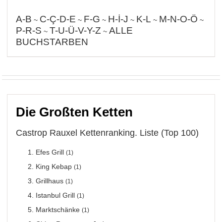
A-B
C-Ç-D-E
F-G
H-İ-J
K-L
M-N-O-Ö
~
~
~
~
~
~
P-R-S
T-U-Ü-V-Y-Z
ALLE
~
~
BUCHSTARBEN
Die Großten Ketten
Castrop Rauxel Kettenranking. Liste (Top 100)
Efes Grill
(1)
King Kebap
(1)
Grillhaus
(1)
Istanbul Grill
(1)
Marktschänke
(1)