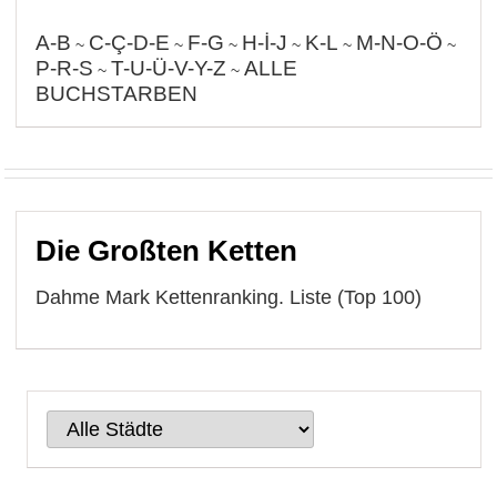
A-B
C-Ç-D-E
F-G
H-İ-J
K-L
M-N-O-Ö
~
~
~
~
~
~
P-R-S
T-U-Ü-V-Y-Z
ALLE
~
~
BUCHSTARBEN
Die Großten Ketten
Dahme Mark Kettenranking. Liste (Top 100)