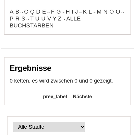
A-B
C-Ç-D-E
F-G
H-İ-J
K-L
M-N-O-Ö
~
~
~
~
~
~
P-R-S
T-U-Ü-V-Y-Z
ALLE
~
~
BUCHSTARBEN
Ergebnisse
0 ketten, es wird zwischen 0 und 0 gezeigt.
prev_label
Nächste