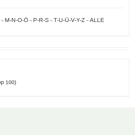
M-N-O-Ö
P-R-S
T-U-Ü-V-Y-Z
ALLE
~
~
~
~
op 100)