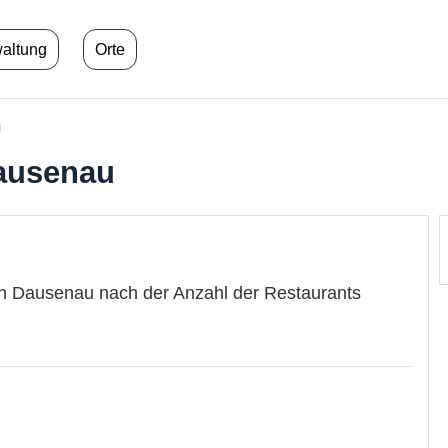
waltung
Orte
u
Dausenau
in Dausenau nach der Anzahl der Restaurants