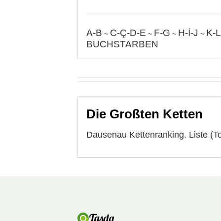
A-B
C-Ç-D-E
F-G
H-İ-J
K-L
~
~
~
~
BUCHSTARBEN
Die Großten Ketten
Dausenau Kettenranking. Liste (T