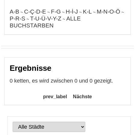
A-B
C-Ç-D-E
F-G
H-İ-J
K-L
M-N-O-Ö
~
~
~
~
~
~
P-R-S
T-U-Ü-V-Y-Z
ALLE
~
~
BUCHSTARBEN
Ergebnisse
0 ketten, es wird zwischen 0 und 0 gezeigt.
prev_label
Nächste