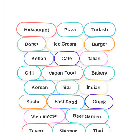
Restaurant
Pizza
Turkish
Döner
Burger
Ice Cream
Italian
Kebap
Cafe
Vegan Food
Bakery
Grill
Indian
Korean
Bar
Fast Food
Greek
Sushi
Vietnamese
Beer Garden
German
Thai
Tavern