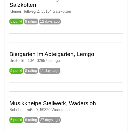
Salzkotten
Kleiner Hellweg 2, 33154 Salzkotten
5 punkt
8 rating
12 days ago
Biergarten Im Abteigarten, Lemgo
Breite Str. 10A, 32657 Lemgo
5 punkt
8 rating
11 days ago
Musikkneipe Stellwerk, Wadersloh
Bahnhofstraße 9, 59329 Wadersloh
5 punkt
8 rating
27 days ago