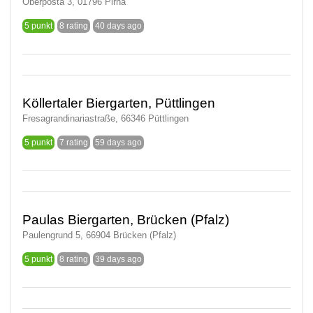
Oberposta 3, 01796 Pirna
5 punkt
8 rating
40 days ago
Köllertaler Biergarten, Püttlingen
Fresagrandinariastraße, 66346 Püttlingen
5 punkt
7 rating
59 days ago
Paulas Biergarten, Brücken (Pfalz)
Paulengrund 5, 66904 Brücken (Pfalz)
5 punkt
8 rating
39 days ago