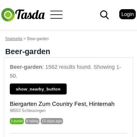
Login
Startseite
> Beer-garden
Beer-garden
Beer-garden
: 1562 results found. Showing 1-
50.
show_nearby_button
Biergarten Zum Country Fest, Hinternah
98553 Schleusingen
5 punkt
8 rating
15 days ago