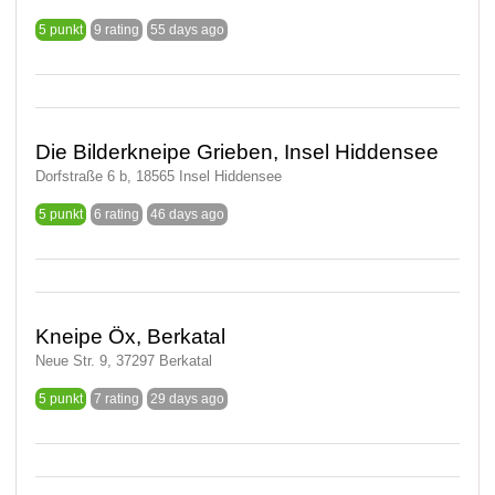
5 punkt
9 rating
55 days ago
Die Bilderkneipe Grieben, Insel Hiddensee
Dorfstraße 6 b, 18565 Insel Hiddensee
5 punkt
6 rating
46 days ago
Kneipe Öx, Berkatal
Neue Str. 9, 37297 Berkatal
5 punkt
7 rating
29 days ago