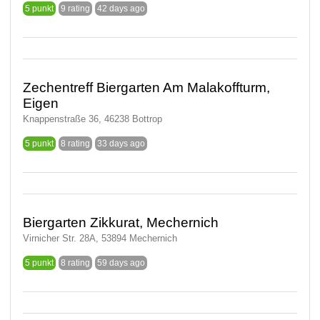
5 punkt
9 rating
42 days ago
Zechentreff Biergarten Am Malakoffturm,
Eigen
Knappenstraße 36, 46238 Bottrop
5 punkt
8 rating
33 days ago
Biergarten Zikkurat, Mechernich
Virnicher Str. 28A, 53894 Mechernich
5 punkt
8 rating
59 days ago