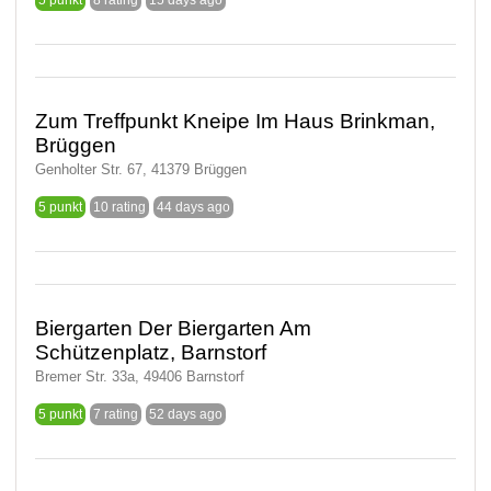
5 punkt
8 rating
15 days ago
Zum Treffpunkt Kneipe Im Haus Brinkman,
Brüggen
Genholter Str. 67, 41379 Brüggen
5 punkt
10 rating
44 days ago
Biergarten Der Biergarten Am
Schützenplatz, Barnstorf
Bremer Str. 33a, 49406 Barnstorf
5 punkt
7 rating
52 days ago