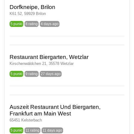
Dorfkneipe, Brilon
K61 52, 59929 Brilon
5 punkt
8 rating
4 days ago
Restaurant Biergarten, Wetzlar
Kirschenwäldchen 21, 35578 Wetzlar
5 punkt
9 rating
27 days ago
Auszeit Restaurant Und Biergarten,
Frankfurt am Main West
65451 Kelsterbach
5 punkt
11 rating
11 days ago