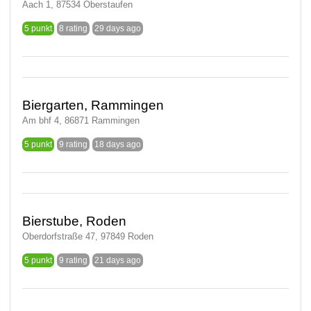
Aach 1, 87534 Oberstaufen
5 punkt
8 rating
29 days ago
Biergarten, Rammingen
Am bhf 4, 86871 Rammingen
5 punkt
9 rating
18 days ago
Bierstube, Roden
Oberdorfstraße 47, 97849 Roden
5 punkt
9 rating
21 days ago