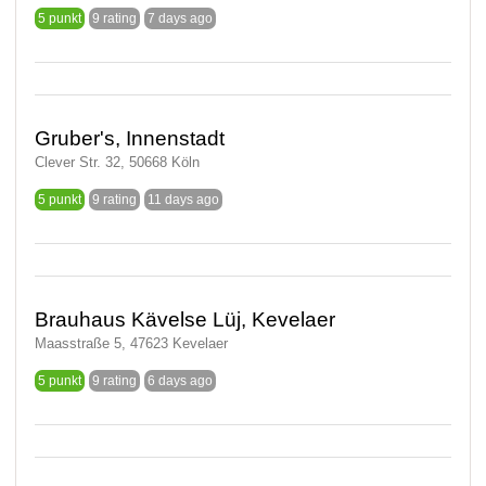
5 punkt
9 rating
7 days ago
Gruber's, Innenstadt
Clever Str. 32, 50668 Köln
5 punkt
9 rating
11 days ago
Brauhaus Kävelse Lüj, Kevelaer
Maasstraße 5, 47623 Kevelaer
5 punkt
9 rating
6 days ago