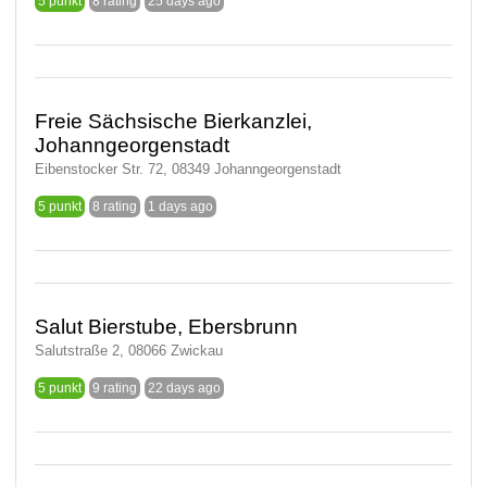
5 punkt
8 rating
25 days ago
Freie Sächsische Bierkanzlei,
Johanngeorgenstadt
Eibenstocker Str. 72, 08349 Johanngeorgenstadt
5 punkt
8 rating
1 days ago
Salut Bierstube, Ebersbrunn
Salutstraße 2, 08066 Zwickau
5 punkt
9 rating
22 days ago