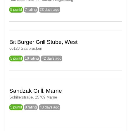
5 punkt
7 rating
23 days ago
Bit Burger Grill Stube, West
66128 Saarbrücken
5 punkt
10 rating
42 days ago
Sandzak Grill, Marne
Schillerstraße, 25709 Marne
5 punkt
8 rating
43 days ago