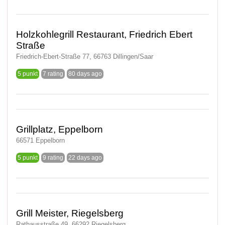
Holzkohlegrill Restaurant, Friedrich Ebert
Straße
Friedrich-Ebert-Straße 77, 66763 Dillingen/Saar
5 punkt
7 rating
80 days ago
Grillplatz, Eppelborn
66571 Eppelborn
5 punkt
9 rating
22 days ago
Grill Meister, Riegelsberg
Rathausstraße 49, 66292 Riegelsberg