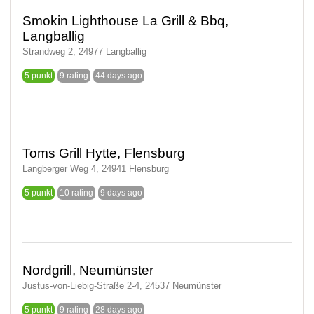
Smokin Lighthouse La Grill & Bbq,
Langballig
Strandweg 2, 24977 Langballig
5 punkt
9 rating
44 days ago
Toms Grill Hytte, Flensburg
Langberger Weg 4, 24941 Flensburg
5 punkt
10 rating
9 days ago
Nordgrill, Neumünster
Justus-von-Liebig-Straße 2-4, 24537 Neumünster
5 punkt
9 rating
28 days ago