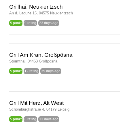
Grillhai, Neukieritzsch
An d. Lagune 15, 04575 Neukieritzsch
5 punkt
9 rating
23 days ago
Grill Am Kran, Großpösna
Störmthal, 04463 Großpösna
5 punkt
12 rating
39 days ago
Grill Mit Herz, Alt West
Schomburgkstraße 4, 04179 Leipzig
5 punkt
8 rating
33 days ago