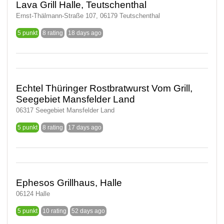
Lava Grill Halle, Teutschenthal
Ernst-Thälmann-Straße 107, 06179 Teutschenthal
5 punkt
8 rating
18 days ago
Echtel Thüringer Rostbratwurst Vom Grill,
Seegebiet Mansfelder Land
06317 Seegebiet Mansfelder Land
5 punkt
8 rating
17 days ago
Ephesos Grillhaus, Halle
06124 Halle
5 punkt
10 rating
52 days ago