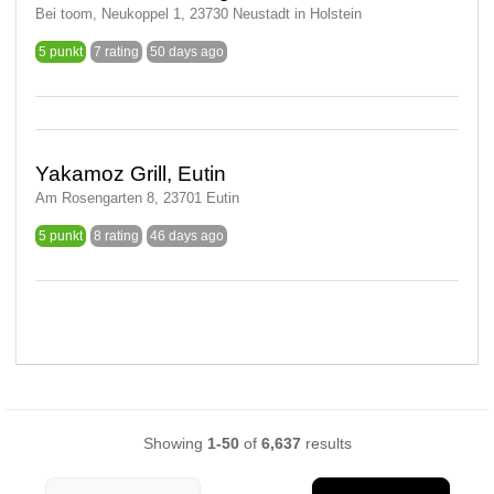
Bei toom, Neukoppel 1, 23730 Neustadt in Holstein
5 punkt
7 rating
50 days ago
Yakamoz Grill, Eutin
Am Rosengarten 8, 23701 Eutin
5 punkt
8 rating
46 days ago
Showing
1-50
of
6,637
results