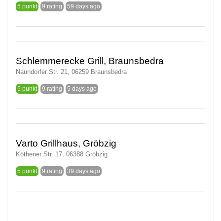
5 punkt
9 rating
59 days ago
Schlemmerecke Grill, Braunsbedra
Naundorfer Str. 21, 06259 Braunsbedra
5 punkt
9 rating
5 days ago
Varto Grillhaus, Gröbzig
Köthener Str. 17, 06388 Gröbzig
5 punkt
9 rating
39 days ago