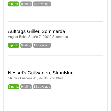
5 punkt
8 rating
49 days ago
Auftrags Griller, Sömmerda
August-Bebel-Straße 7, 99610 Sömmerda
5 punkt
9 rating
12 days ago
Nessel's Grillwagen, Straußfurt
Str. des Friedens 41, 99634 Straußfurt
5 punkt
9 rating
12 days ago