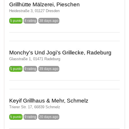
Grillhütte Mälzerei, Pieschen
Heidestraße 3, 01127 Dresden
5 punkt
8 rating
38 days ago
Monchy's Und Jogi's Grillecke, Radeburg
Glasstraße 1, 01471 Radeburg
5 punkt
9 rating
39 days ago
Keyif Grillhaus & Mehr, Schmelz
Trierer Str. 17, 66839 Schmelz
5 punkt
9 rating
20 days ago