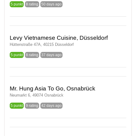
5 punkt
8 rating
50 days ago
Levy Vietnamese Cuisine, Düsseldorf
Hüttenstraße 47A, 40215 Düsseldorf
5 punkt
8 rating
37 days ago
Mr. Hung Asia To Go, Osnabrück
Neumarkt 6, 49074 Osnabrück
5 punkt
9 rating
42 days ago