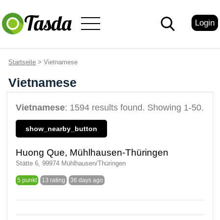
Login
Startseite
> Vietnamese
Vietnamese
Vietnamese
: 1594 results found. Showing 1-50.
show_nearby_button
Huong Que, Mühlhausen-Thüringen
Stätte 6, 99974 Mühlhausen/Thüringen
5 punkt
13 rating
36 days ago