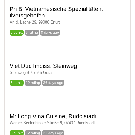
Ph Bi Vietnamesische Spezialitäten,
Ilversgehofen
An d. Lache 29, 99086 Erfurt
5 punkt
9 rating
8 days ago
Viet Duc Imbiss, Steinweg
Steinweg 9, 07545 Gera
5 punkt
12 rating
36 days ago
Mr Long Vina Cuisine, Rudolstadt
Werner-Seelenbinder-Straße 9, 07407 Rudolstadt
5 punkt
12 rating
31 days ago