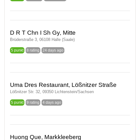
D R T Chn I Sh Gy, Mitte
Brüderstraße 3, 06108 Halle (Saale)
5 punkt
8 rating
24 days ago
Uma Dres Restaurant, Lößnitzer Straße
Lößnitzer Str. 32, 09350 Lichtenstein/Sachsen
5 punkt
9 rating
4 days ago
Huong Que, Markkleeberg