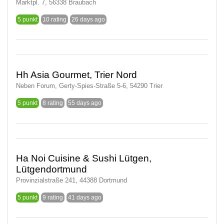
Marktpl. 7, 56338 Braubach
5 punkt
10 rating
26 days ago
Hh Asia Gourmet, Trier Nord
Neben Forum, Gerty-Spies-Straße 5-6, 54290 Trier
5 punkt
8 rating
55 days ago
Ha Noi Cuisine & Sushi Lütgen,
Lütgendortmund
Provinzialstraße 241, 44388 Dortmund
5 punkt
9 rating
41 days ago