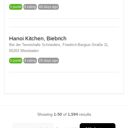
5 punkt
8 rating
40 days ago
Hanoi Kitchen, Biebrich
Bei der Tennishalle Schneiders, Friedrich-Bergius-Straße 11,
65203 Wiesbaden
5 punkt
9 rating
26 days ago
Showing
1-50
of
1,594
results