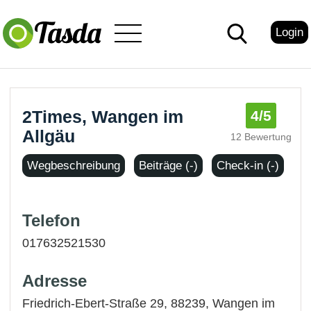
Login
2Times, Wangen im
4
/5
Allgäu
12 Bewertung
Wegbeschreibung
Beiträge (-)
Check-in (-)
Telefon
017632521530
Adresse
Friedrich-Ebert-Straße 29, 88239,
Wangen im