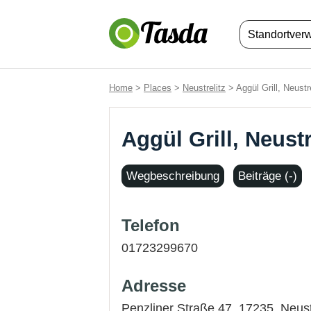
Standortver
Home
>
Places
>
Neustrelitz
> Aggül Grill, Neustre
Aggül Grill, Neustr
Wegbeschreibung
Beiträge (-)
Telefon
01723299670
Adresse
Penzliner Straße 47, 17235,
Neust