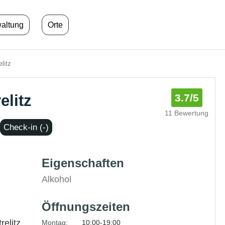
waltung
Orte
litz
elitz
3.7
/5
11 Bewertung
Check-in (-)
Eigenschaften
Alkohol
Öffnungszeiten
relitz
Montag:
10:00-19:00