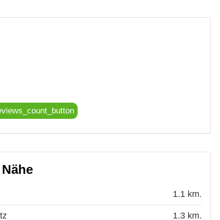
eviews_count_button
r Nähe
1.1 km.
tz
1.3 km.