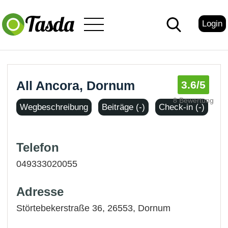
Login
All Ancora, Dornum
3.6
/5
8 Bewertung
Wegbeschreibung
Beiträge (-)
Check-in (-)
Telefon
049333020055
Adresse
Störtebekerstraße 36, 26553,
Dornum