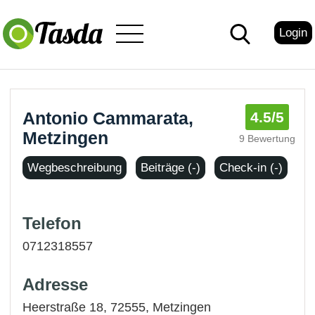
Login
Antonio Cammarata,
4.5
/5
Metzingen
9 Bewertung
Wegbeschreibung
Beiträge (-)
Check-in (-)
Telefon
0712318557
Adresse
Heerstraße 18, 72555,
Metzingen