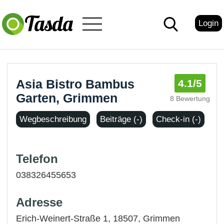
Login
Asia Bistro Bambus
4.1
/5
Garten, Grimmen
8 Bewertung
Wegbeschreibung
Beiträge (-)
Check-in (-)
Telefon
038326455653
Adresse
Erich-Weinert-Straße 1, 18507,
Grimmen