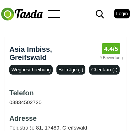
Login
Asia Imbiss,
4.4
/5
Greifswald
9 Bewertung
Wegbeschreibung
Beiträge (-)
Check-in (-)
Telefon
03834502720
Adresse
Feldstraße 81, 17489,
Greifswald