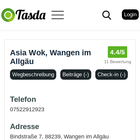
Login
Asia Wok, Wangen im
4.4
/5
Allgäu
11 Bewertung
Wegbeschreibung
Beiträge (-)
Check-in (-)
Telefon
07522912923
Adresse
Bindstraße 7, 88239,
Wangen im Allgäu