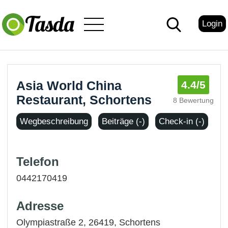
Login
Asia World China
4.4
/5
Restaurant, Schortens
8 Bewertung
Wegbeschreibung
Beiträge (-)
Check-in (-)
Telefon
0442170419
Adresse
Olympiastraße 2, 26419,
Schortens