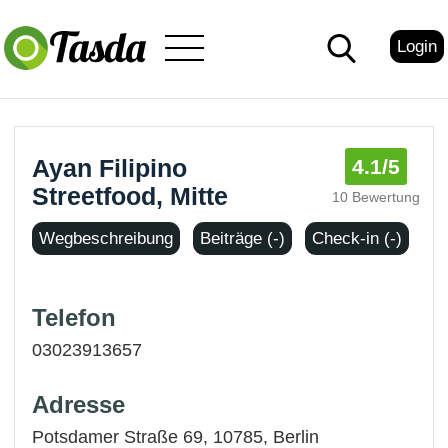
Login
Ayan Filipino
4.1
/5
Streetfood, Mitte
10 Bewertung
Wegbeschreibung
Beiträge (-)
Check-in (-)
Telefon
03023913657
Adresse
Potsdamer Straße 69, 10785,
Berlin