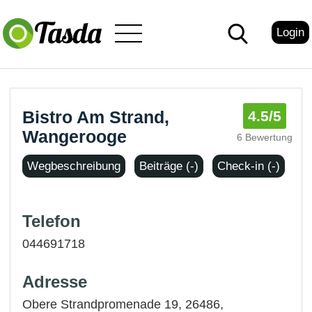
Login
Bistro Am Strand,
4.5
/5
Wangerooge
6 Bewertung
Wegbeschreibung
Beiträge (-)
Check-in (-)
Telefon
044691718
Adresse
Obere Strandpromenade 19, 26486,