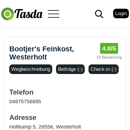
Login
Bootjer's Feinkost,
4.8
/5
Westerholt
10 Bewertung
Wegbeschreibung
Beiträge (-)
Check-in (-)
Telefon
04975756895
Adresse
Holtkamp 5, 26556,
Westerholt