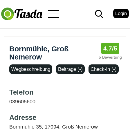
Login
Bornmühle, Groß
4.7
/5
Nemerow
6 Bewertung
Wegbeschreibung
Beiträge (-)
Check-in (-)
Telefon
039605600
Adresse
Bornmühle 35, 17094,
Groß Nemerow