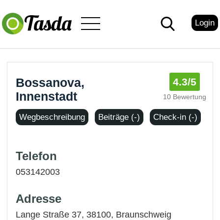
Login
Bossanova,
4.3
/5
Innenstadt
10 Bewertung
Wegbeschreibung
Beiträge (-)
Check-in (-)
Telefon
053142003
Adresse
Lange Straße 37, 38100,
Braunschweig