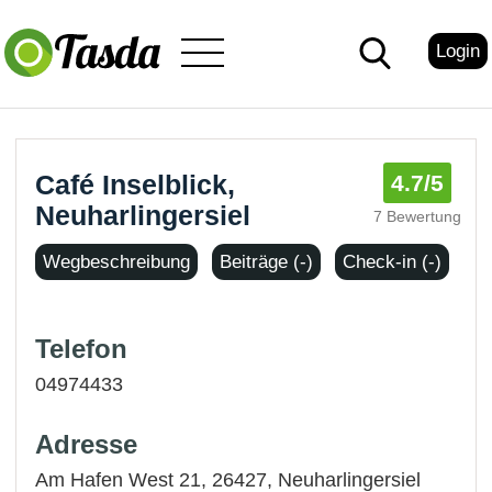
Login
Café Inselblick,
4.7
/5
Neuharlingersiel
7 Bewertung
Wegbeschreibung
Beiträge (-)
Check-in (-)
Telefon
04974433
Adresse
Am Hafen West 21, 26427,
Neuharlingersiel