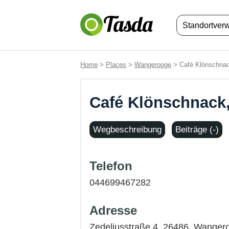
Standortver
Home
>
Places
>
Wangerooge
> Café Klönschna
Café Klönschnack
Wegbeschreibung
Beiträge (-)
Telefon
044699467282
Adresse
Zedeliusstraße 4, 26486,
Wanger