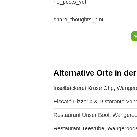
no_posts_yet
share_thoughts_hint
r
Alternative Orte in de
Inselbäckerei Kruse Ohg, Wange
Eiscafé Pizzeria & Ristorante Ve
Restaurant Unser Boot, Wangero
Restaurant Teestube, Wangeroog