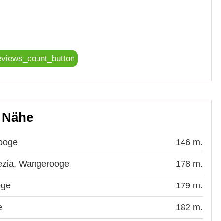
eviews_count_button
r Nähe
rooge
146 m.
nezia, Wangerooge
178 m.
oge
179 m.
e
182 m.