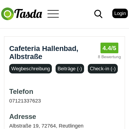
Login
Cafeteria Hallenbad,
4.4
/5
Albstraße
8 Bewertung
Wegbeschreibung
Beiträge (-)
Check-in (-)
Telefon
07121337623
Adresse
Albstraße 19, 72764,
Reutlingen