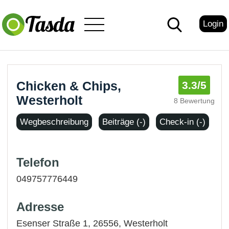
Login
Chicken & Chips,
3.3
/5
Westerholt
8 Bewertung
Wegbeschreibung
Beiträge (-)
Check-in (-)
Telefon
049757776449
Adresse
Esenser Straße 1, 26556,
Westerholt