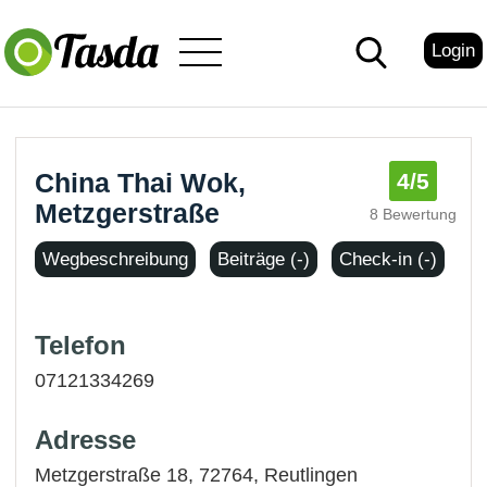
Login
China Thai Wok,
4
/5
Metzgerstraße
8 Bewertung
Wegbeschreibung
Beiträge (-)
Check-in (-)
Telefon
07121334269
Adresse
Metzgerstraße 18, 72764,
Reutlingen