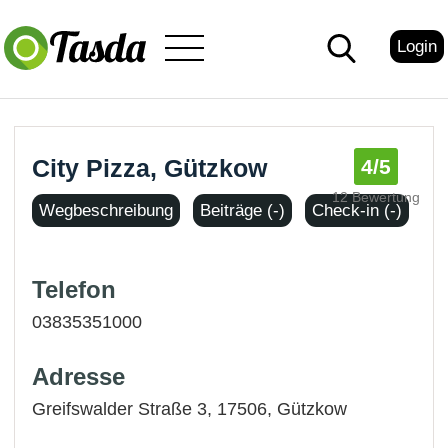
Login
City Pizza, Gützkow
4
/5
12 Bewertung
Wegbeschreibung
Beiträge (-)
Check-in (-)
Telefon
03835351000
Adresse
Greifswalder Straße 3, 17506,
Gützkow