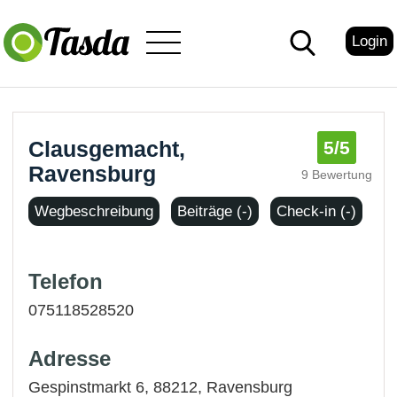
Login
Clausgemacht,
5
/5
Ravensburg
9 Bewertung
Wegbeschreibung
Beiträge (-)
Check-in (-)
Telefon
075118528520
Adresse
Gespinstmarkt 6, 88212,
Ravensburg