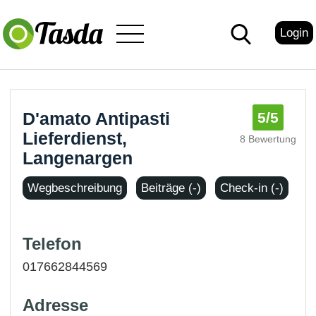
Login
D'amato Antipasti
5
/5
Lieferdienst,
8 Bewertung
Langenargen
Wegbeschreibung
Beiträge (-)
Check-in (-)
Telefon
017662844569
Adresse