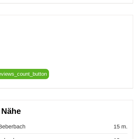
eviews_count_button
r Nähe
 Beberbach
15 m.