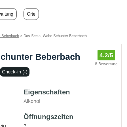
waltung
Orte
 Beberbach
> Das Seela, Wabe Schunter Beberbach
Schunter Beberbach
4.2
/5
8 Bewertung
Check-in (-)
Eigenschaften
Alkohol
Öffnungszeiten
eig
?