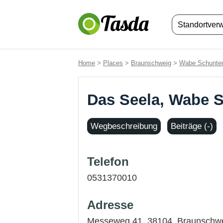
Standortver
Home
>
Places
>
Braunschweig
>
Wabe Schunter
Das Seela, Wabe 
Wegbeschreibung
Beiträge (-)
Telefon
0531370010
Adresse
Messeweg 41, 38104,
Braunschw