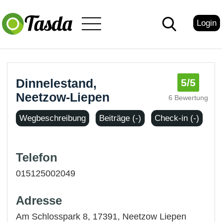
Login
Dinnelestand,
5
/5
Neetzow-Liepen
6 Bewertung
Wegbeschreibung
Beiträge (-)
Check-in (-)
Telefon
015125002049
Adresse
Am Schlosspark 8, 17391,
Neetzow Liepen