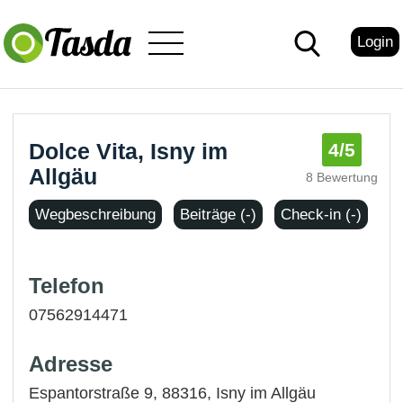
Login
Dolce Vita, Isny im
4
/5
Allgäu
8 Bewertung
Wegbeschreibung
Beiträge (-)
Check-in (-)
Telefon
07562914471
Adresse
Espantorstraße 9, 88316,
Isny im Allgäu