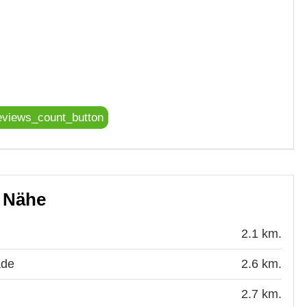
eviews_count_button
r Nähe
2.1 km.
ade
2.6 km.
2.7 km.