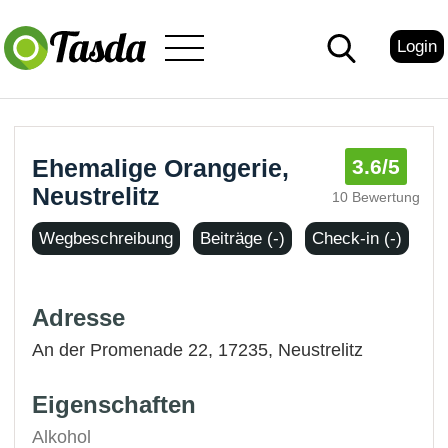
Login
Ehemalige Orangerie,
3.6
/5
Neustrelitz
10 Bewertung
Wegbeschreibung
Beiträge (-)
Check-in (-)
Adresse
An der Promenade 22, 17235,
Neustrelitz
Eigenschaften
Alkohol