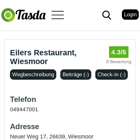
Login
Eilers Restaurant,
4.3
/5
Wiesmoor
8 Bewertung
Wegbeschreibung
Beiträge (-)
Check-in (-)
Telefon
049447001
Adresse
Neuer Weg 17, 26639,
Wiesmoor