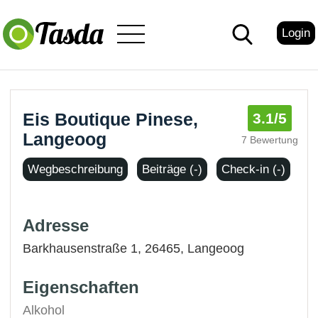
Login
Eis Boutique Pinese,
3.1
/5
Langeoog
7 Bewertung
Wegbeschreibung
Beiträge (-)
Check-in (-)
Adresse
Barkhausenstraße 1, 26465,
Langeoog
Eigenschaften
Alkohol