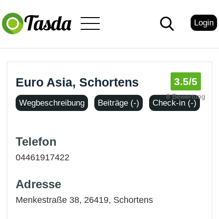
Login
Euro Asia, Schortens
3.5
/5
8 Bewertung
Wegbeschreibung
Beiträge (-)
Check-in (-)
Telefon
04461917422
Adresse
Menkestraße 38, 26419,
Schortens