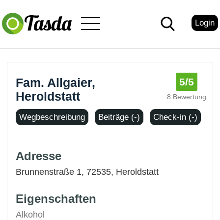
Login
Fam. Allgaier,
5
/5
Heroldstatt
8 Bewertung
Wegbeschreibung
Beiträge (-)
Check-in (-)
Adresse
Brunnenstraße 1, 72535,
Heroldstatt
Eigenschaften
Alkohol