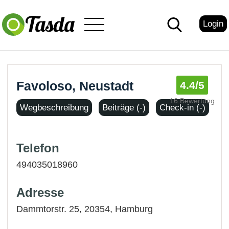
Login
Favoloso, Neustadt
4.4
/5
16 Bewertung
Wegbeschreibung
Beiträge (-)
Check-in (-)
Telefon
494035018960
Adresse
Dammtorstr. 25, 20354,
Hamburg