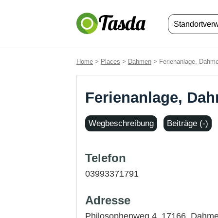
Standortver
Home
>
Places
>
Dahmen
> Ferienanlage, Dahm
Ferienanlage, Da
Wegbeschreibung
Beiträge (-)
Telefon
03993371791
Adresse
Philosophenweg 4, 17166,
Dahm