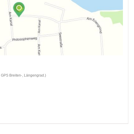
d GPS Breiten-, Längengrad.)