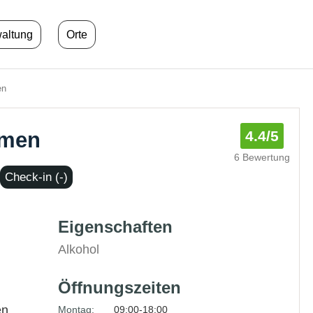
waltung
Orte
en
hmen
4.4
/5
6 Bewertung
Check-in (-)
Eigenschaften
Alkohol
Öffnungszeiten
en
Montag:
09:00-18:00