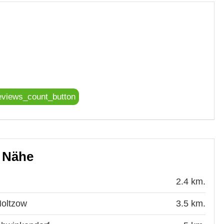
eviews_count_button
r Nähe
2.4 km.
Moltzow
3.5 km.